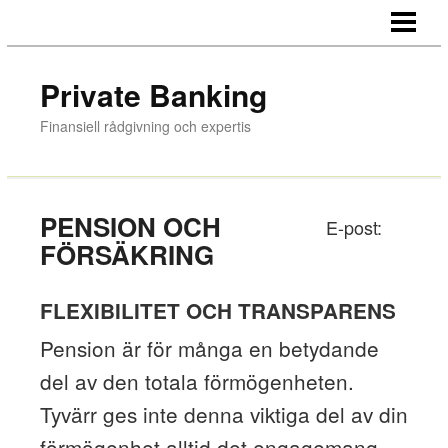
HEM
VÄRDEPAPPERSHANDEL
Private Banking
BÖRSINTRODUKTIONER
Finansiell rådgivning och expertis
RÄNTEFÖRVALTNING
PENSION OCH FÖRSÄKRING
PENSION OCH
E-post:
DISKRETIONÄR FÖRVALTNING
FÖRSÄKRING
JURIDIK
FLEXIBILITET OCH TRANSPARENS
ÖVRIGA FÖRETAGSTJÄNSTER
Pension är för många en betydande
KONTAKT
del av den totala förmögenheten.
PERFORMANCE
Tyvärr ges inte denna viktiga del av din
förmögenhet alltid det engagemang